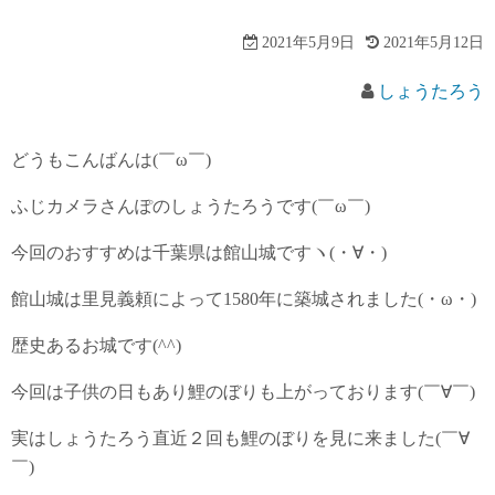
2021年5月9日
2021年5月12日
しょうたろう
どうもこんばんは(￣ω￣)
ふじカメラさんぽのしょうたろうです(￣ω￣)
今回のおすすめは千葉県は館山城ですヽ(・∀・)
館山城は里見義頼によって1580年に築城されました(・ω・)
歴史あるお城です(^^)
今回は子供の日もあり鯉のぼりも上がっております(￣∀￣)
実はしょうたろう直近２回も鯉のぼりを見に来ました(￣∀
￣)