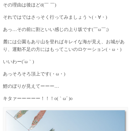
その理由は後ほどd(￣ ￣)
それではではさっそく行ってみましょうヽ(・∀・)
あっ…その前に割といい感じの上り坂です(￣ω￣;)
麓には公園もあり山を登ればキレイな海が見え、お城があ
り、運動不足の方にはもってこいのロケーション(・ω・)
いいわー(´ω｀)
あっそろそろ頂上です(・ω・)
鯉のぼりが見えてーーー…
キタァーーーーー！！！o(｀ω´ )o