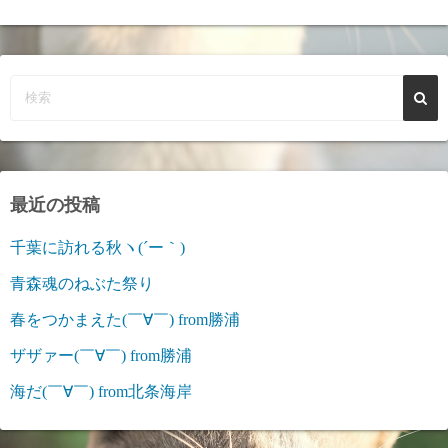
最近の投稿
千葉に訪れる秋ヽ(´ー｀)
青森魂のねぶた祭り
春をつかまえた(￣∀￣) from勝浦
ザザァー(￣∀￣) from勝浦
海だ(￣∀￣) from北条海岸