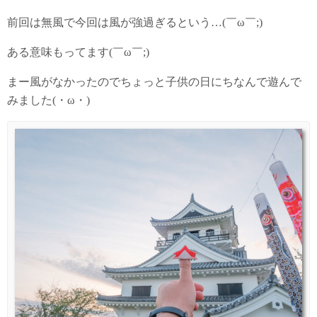
前回は無風で今回は風が強過ぎるという…(￣ω￣;)
ある意味もってます(￣ω￣;)
まー風がなかったのでちょっと子供の日にちなんで遊んで
みました(・ω・)