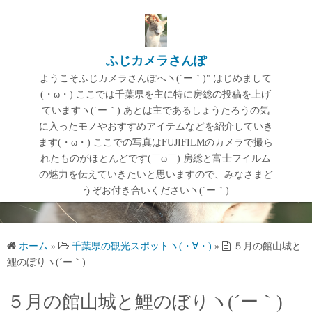
コ
ン
テ
ふじカメラさんぽ
ン
ようこそふじカメラさんぽへヽ(´ー｀)" はじめまして
ツ
(・ω・) ここでは千葉県を主に特に房総の投稿を上げ
へ
ていますヽ(´ー｀) あとは主であるしょうたろうの気
ス
に入ったモノやおすすめアイテムなどを紹介していき
キ
ます(・ω・) ここでの写真はFUJIFILMのカメラで撮ら
ッ
れたものがほとんどです(￣ω￣) 房総と富士フイルム
プ
の魅力を伝えていきたいと思いますので、みなさまど
うぞお付き合いくださいヽ(´ー｀)
ホーム
»
千葉県の観光スポットヽ(・∀・)
»
５月の館山城と
鯉のぼりヽ(´ー｀)
５月の館山城と鯉のぼりヽ(´ー｀)