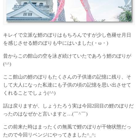
キレイで立派な鯉のぼりはもちろんですが少し色褪せ月日
を感じさせる鯉のぼりも中にはいました(・ω・)
昔からこの館山の空を泳ぎ続けていたであろう鯉のぼりが
(^^)
ここ館山の鯉のぼりもたくさんの子供達の記憶に残り、そ
して大人になった私達にも子供の頃の記憶を思い出させて
くれることでしょう(^^)
話は戻りますが、しょうたろう実は今回2回目の鯉のぼりだ
ったのはなぜかと言いますと…(￣^￣)
この前来た時はまったくの無風で鯉のぼりが干物状態だっ
たので今回リベンジにやってきました^_^;