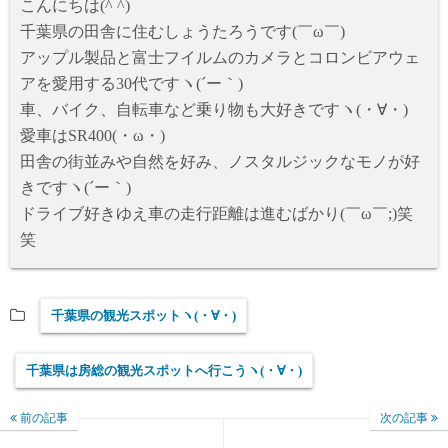
こんにちは(^ ^)
千葉県の田舎に住むしょうたろうです(￣ω￣)
アップル製品と富士フイルムのカメラとコロンビアウェ
アを愛用する30代ですヽ(´ー｀)
車、バイク、自転車など乗り物も大好きですヽ(・∀・)
愛車はSR400(・ω・)
田舎の街並みや自然を好み、ノスタルジックなモノが好
きですヽ(´ー｀)
ドライブ好きゆえ車の走行距離は進むばかり(￣ω￣;)笑
笑
千葉県の観光スポットヽ(・∀・)
千葉県は房総の観光スポットへ行こうヽ(・∀・)
前の記事
次の記事