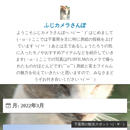
コ
ン
テ
ふじカメラさんぽ
ン
ようこそふじカメラさんぽへヽ(´ー｀)" はじめまして
ツ
(・ω・) ここでは千葉県を主に特に房総の投稿を上げ
へ
ていますヽ(´ー｀) あとは主であるしょうたろうの気
ス
に入ったモノやおすすめアイテムなどを紹介していき
キ
ます(・ω・) ここでの写真はFUJIFILMのカメラで撮ら
ッ
れたものがほとんどです(￣ω￣) 房総と富士フイルム
プ
の魅力を伝えていきたいと思いますので、みなさまど
うぞお付き合いくださいヽ(´ー｀)
月:
2022年3月
千葉県の観光スポットヽ(・∀・)