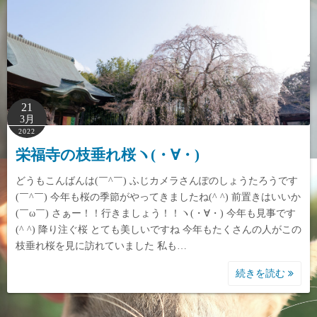
21
3月
2022
栄福寺の枝垂れ桜ヽ(・∀・)
どうもこんばんは(￣^￣) ふじカメラさんぽのしょうたろうです
(￣^￣) 今年も桜の季節がやってきましたね(^ ^) 前置きはいいか
(￣ω￣) さぁー！！行きましょう！！ヽ(・∀・) 今年も見事です
(^ ^) 降り注ぐ桜 とても美しいですね 今年もたくさんの人がこの
枝垂れ桜を見に訪れていました 私も…
続きを読む