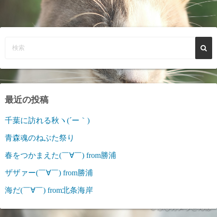
最近の投稿
千葉に訪れる秋ヽ(´ー｀)
青森魂のねぶた祭り
春をつかまえた(￣∀￣) from勝浦
ザザァー(￣∀￣) from勝浦
海だ(￣∀￣) from北条海岸