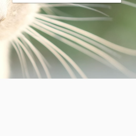
を上げていますヽ(´ー｀) あとは主であるしょうたろうの
メラで撮られたものがほとんどです(￣ω￣) 房総と富士フ