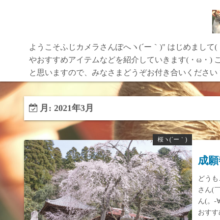
コ
ン
テ
ン
ようこそふじカメラさんぽへヽ(´ー｀)" はじめまして
ツ
やおすすめアイテムなどを紹介していきます(・ω・) こ
へ
と思いますので、みなさまどうぞお付き合いくださいヽ(
ス
キ
月:
2021年3月
ッ
プ
桜ヽ(´ー｀)
成願
どうも
さん(
ん(。
おすす