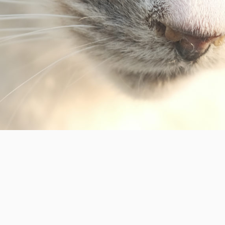
" はじめまして(・ω・) ここでは千葉県を主に特に房総の投稿
紹介していきます(・ω・) ここでの写真はFUJIFILMのカ