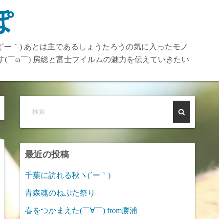
ぽ
(´ー｀) あとは主であるしょうたろうの気に入ったモノ
す(￣ω￣) 房総と富士フイルムの魅力を伝えていきたい
最近の投稿
千葉に訪れる秋ヽ(´ー｀)
青森魂のねぶた祭り
春をつかまえた(￣∀￣) from勝浦