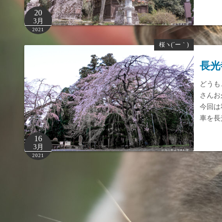
20
3月
2021
桜ヽ(´ー｀)
長光
どうも
さんお
今回は
車を長
16
3月
2021