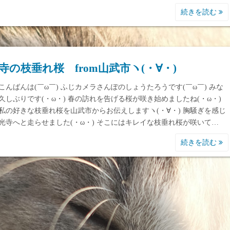
続きを読む
寺の枝垂れ桜 from山武市ヽ(・∀・)
こんばんは(￣ω￣) ふじカメラさんぽのしょうたろうです(￣ω￣) みな
久しぶりです(・ω・) 春の訪れを告げる桜が咲き始めましたね(・ω・)
私の好きな枝垂れ桜を山武市からお伝えしますヽ(・∀・) 胸騒ぎを感じ
光寺へと走らせました(・ω・) そこにはキレイな枝垂れ桜が咲いて…
続きを読む