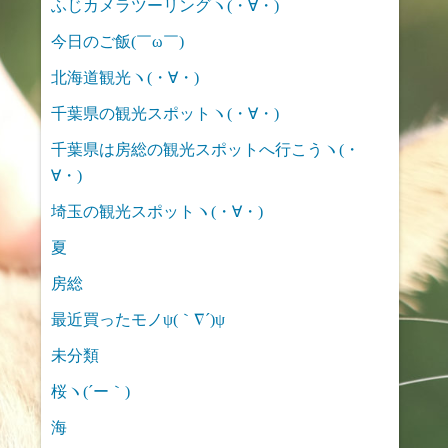
ふじカメラツーリングヽ(・∀・)
今日のご飯(￣ω￣)
北海道観光ヽ(・∀・)
千葉県の観光スポットヽ(・∀・)
千葉県は房総の観光スポットへ行こうヽ(・
∀・)
埼玉の観光スポットヽ(・∀・)
夏
房総
最近買ったモノψ(｀∇´)ψ
未分類
桜ヽ(´ー｀)
海