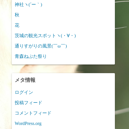
神社ヽ(´ー｀)
秋
花
茨城の観光スポットヽ(・∀・)
通りすがりの風景(￣ω￣)
青森ねぶた祭り
メタ情報
ログイン
投稿フィード
コメントフィード
WordPress.org