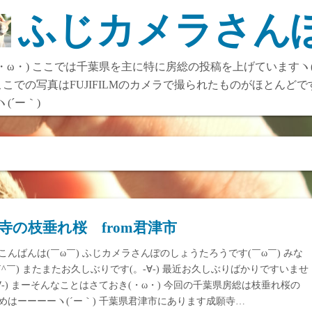
ふじカメラさん
(・ω・) ここでは千葉県を主に特に房総の投稿を上げていますヽ
こでの写真はFUJIFILMのカメラで撮られたものがほとんどで
´ー｀)
寺の枝垂れ桜 from君津市
こんばんは(￣ω￣) ふじカメラさんぽのしょうたろうです(￣ω￣) みな
￣^￣) またまたお久しぶりです(。-∀-) 最近お久しぶりばかりですいませ
-∀-) まーそんなことはさておき(・ω・) 今回の千葉県房総は枝垂れ桜の
めはーーーーヽ(´ー｀) 千葉県君津市にあります成願寺…