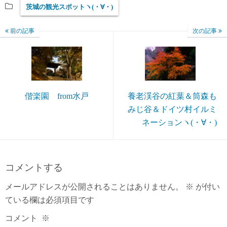
茨城の観光スポットヽ(・∀・)
前の記事
次の記事
偕楽園 from水戸
養老渓谷の紅葉＆筒森も
みじ谷＆ドイツ村イルミ
ネーションヽ(・∀・)
コメントする
メールアドレスが公開されることはありません。
※
が付い
ている欄は必須項目です
コメント
※