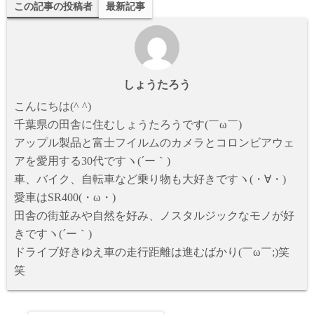
この記事の投稿者
最新記事
しょうたろう
こんにちは(^ ^)
千葉県の田舎に住むしょうたろうです(￣ω￣)
アップル製品と富士フイルムのカメラとコロンビアウェ
アを愛用する30代ですヽ(´ー｀)
車、バイク、自転車など乗り物も大好きですヽ(・∀・)
愛車はSR400(・ω・)
田舎の街並みや自然を好み、ノスタルジックなモノが好
きですヽ(´ー｀)
ドライブ好きゆえ車の走行距離は進むばかり(￣ω￣;)笑
笑