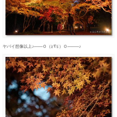
ヤバイ想像以上♪───Ｏ（≧∇≦）Ｏ────♪