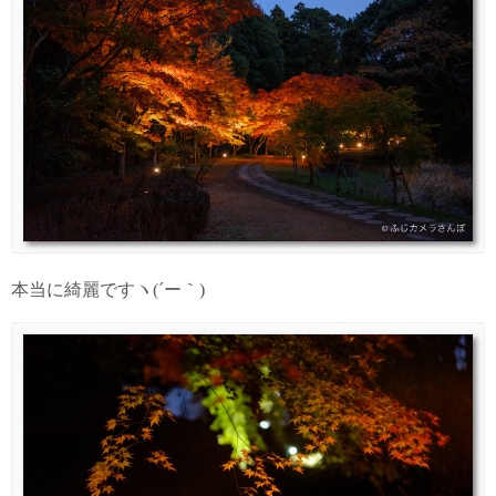
本当に綺麗ですヽ(´ー｀)