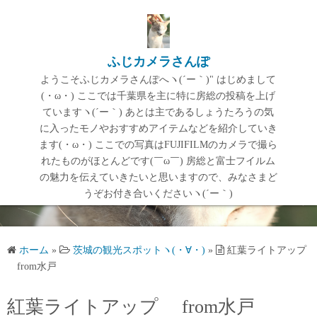
コ
ン
テ
ふじカメラさんぽ
ン
ようこそふじカメラさんぽへヽ(´ー｀)" はじめまして
ツ
(・ω・) ここでは千葉県を主に特に房総の投稿を上げ
へ
ていますヽ(´ー｀) あとは主であるしょうたろうの気
ス
に入ったモノやおすすめアイテムなどを紹介していき
キ
ます(・ω・) ここでの写真はFUJIFILMのカメラで撮ら
ッ
れたものがほとんどです(￣ω￣) 房総と富士フイルム
プ
の魅力を伝えていきたいと思いますので、みなさまど
うぞお付き合いくださいヽ(´ー｀)
ホーム
»
茨城の観光スポットヽ(・∀・)
»
紅葉ライトアップ
from水戸
紅葉ライトアップ from水戸