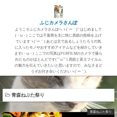
コ
ン
テ
ふじカメラさんぽ
ン
ようこそふじカメラさんぽへヽ(´ー｀)" はじめまして
ツ
(・ω・) ここでは千葉県を主に特に房総の投稿を上げ
へ
ていますヽ(´ー｀) あとは主であるしょうたろうの気
ス
に入ったモノやおすすめアイテムなどを紹介していき
キ
ます(・ω・) ここでの写真はFUJIFILMのカメラで撮ら
ッ
れたものがほとんどです(￣ω￣) 房総と富士フイルム
プ
の魅力を伝えていきたいと思いますので、みなさまど
うぞお付き合いくださいヽ(´ー｀)
青森ねぶた祭り
青森ねぶた祭り