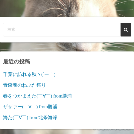
最近の投稿
千葉に訪れる秋ヽ(´ー｀)
青森魂のねぶた祭り
春をつかまえた(￣∀￣) from勝浦
ザザァー(￣∀￣) from勝浦
海だ(￣∀￣) from北条海岸