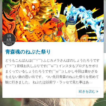
19
8月
2024
青森魂のねぶた祭り
どうもこんばんは(￣^￣) ふじカメラさんぽのしょうたろうです
(￣^￣) 皆様お久しぶりです(￣ω￣) インスタもブログもサボり
まくっているしょうたろうです(￣ω￣;) しかし今回は書かざる
をえない旅の思い出です。 つい先日青森のねぶた祭りを初めて
観に行きました。 ねぶたは以前ワ・ラッセで見た事はあ…
続きを読む