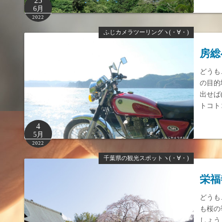
25
6月
2022
ふじカメラツーリングヽ(・∀・)
房総
どうも
の目的
出せば
トコト
4
5月
2022
千葉県の観光スポットヽ(・∀・)
栄福
どうも
も桜の
しょう