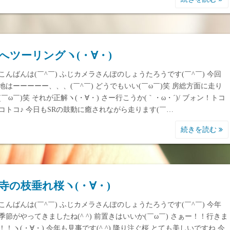
へツーリングヽ(・∀・)
こんばんは(￣^￣) ふじカメラさんぽのしょうたろうです(￣^￣) 今回
地はーーーーー、、、(￣^￣) どうでもいい(￣ω￣)笑 房総方面に走り
(￣ω￣)笑 それが正解ヽ(・∀・) さー行こうか(｀・ω・´)/ ブォン！トコ
コトコ♪ 今日もSRの鼓動に癒されながら走ります(￣…
続きを読む
寺の枝垂れ桜ヽ(・∀・)
こんばんは(￣^￣) ふじカメラさんぽのしょうたろうです(￣^￣) 今年
季節がやってきましたね(^ ^) 前置きはいいか(￣ω￣) さぁー！！行きま
！！ヽ(・∀・) 今年も見事です(^ ^) 降り注ぐ桜 とても美しいですね 今