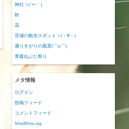
神社ヽ(´ー｀)
秋
花
茨城の観光スポットヽ(・∀・)
通りすがりの風景(￣ω￣)
青森ねぶた祭り
メタ情報
ログイン
投稿フィード
コメントフィード
WordPress.org