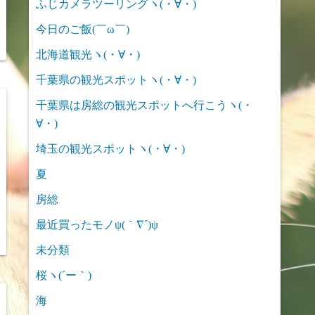
ふじカメラツーリングヽ(・∀・)
今日のご飯(￣ω￣)
北海道観光ヽ(・∀・)
千葉県の観光スポットヽ(・∀・)
千葉県は房総の観光スポットへ行こうヽ(・
∀・)
埼玉の観光スポットヽ(・∀・)
夏
房総
最近買ったモノψ(｀∇´)ψ
未分類
桜ヽ(´ー｀)
海