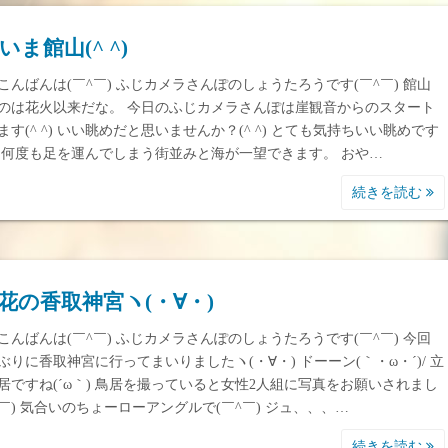
いま館山(^ ^)
こんばんは(￣^￣) ふじカメラさんぽのしょうたろうです(￣^￣) 館山
のは花火以来だな。 今日のふじカメラさんぽは崖観音からのスタート
ます(^ ^) いい眺めだと思いませんか？(^ ^) とても気持ちいい眺めです
 ^) 何度も足を運んでしまう街並みと海が一望できます。 おや…
続きを読む
花の香取神宮ヽ(・∀・)
こんばんは(￣^￣) ふじカメラさんぽのしょうたろうです(￣^￣) 今回
ぶりに香取神宮に行ってまいりましたヽ(・∀・) ドーーン(｀・ω・´)/ 立
居ですね(´ω｀) 鳥居を撮っていると女性2人組に写真をお願いされまし
ω￣) 気合いのちょーローアングルで(￣^￣) ジュ、、、…
続きを読む