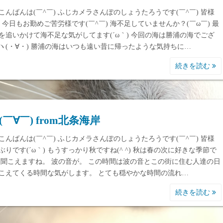
こんばんは(￣^￣) ふじカメラさんぽのしょうたろうです(￣^￣) 皆様
￣) 今日もお勤めご苦労様です(￣^￣) 海不足していませんか？(￣ω￣) 最
を追いかけて海不足な気がしてます(´ω｀) 今回の海は勝浦の海でござ
ヽ(・∀・) 勝浦の海はいつも遠い昔に帰ったような気持ちに…
続きを読む
(￣∀￣) from北条海岸
こんばんは(￣^￣) ふじカメラさんぽのしょうたろうです(￣^￣) 皆様
ぶりです(´ω｀) もうすっかり秋ですね(^ ^) 秋は春の次に好きな季節で
 ^) 聞こえますね。 波の音が。 この時間は波の音とこの街に住む人達の日
こえてくる時間な気がします。 とても穏やかな時間の流れ…
続きを読む