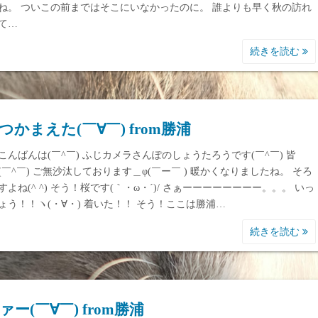
ね。 ついこの前まではそこにいなかったのに。 誰よりも早く秋の訪れ
て…
続きを読む
つかまえた(￣∀￣) from勝浦
こんばんは(￣^￣) ふじカメラさんぽのしょうたろうです(￣^￣) 皆
(￣^￣) ご無沙汰しております＿φ(￣ー￣ ) 暖かくなりましたね。 そろ
すよね(^ ^) そう！桜です(｀・ω・´)/ さぁーーーーーーーー。。。 いっ
ょう！！ヽ(・∀・) 着いた！！ そう！ここは勝浦…
続きを読む
ァー(￣∀￣) from勝浦