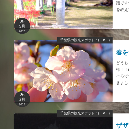
議です
を教え
29
9月
2025
千葉県の観光スポットヽ(・∀・)
春を
どうも
様！！
そろで
きまし
26
2月
2023
千葉県の観光スポットヽ(・∀・)
ザザ