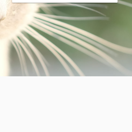
を上げていますヽ(´ー｀) あとは主であるしょうたろうの
メラで撮られたものがほとんどです(￣ω￣) 房総と富士フ