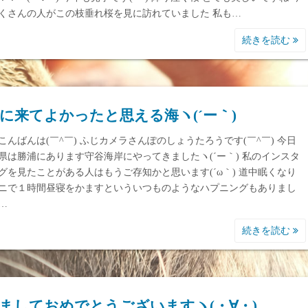
くさんの人がこの枝垂れ桜を見に訪れていました 私も…
続きを読む
に来てよかったと思える海ヽ(´ー｀)
こんばんは(￣^￣) ふじカメラさんぽのしょうたろうです(￣^￣) 今日
県は勝浦にあります守谷海岸にやってきましたヽ(´ー｀) 私のインスタ
グを見たことがある人はもうご存知かと思います(´ω｀) 道中眠くなり
ニで１時間昼寝をかますといういつものようなハプニングもありまし
…
続きを読む
ましておめでとうございますヽ(・∀・)