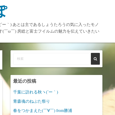
ぽ
(´ー｀) あとは主であるしょうたろうの気に入ったモノ
す(￣ω￣) 房総と富士フイルムの魅力を伝えていきたい
最近の投稿
千葉に訪れる秋ヽ(´ー｀)
青森魂のねぶた祭り
春をつかまえた(￣∀￣) from勝浦