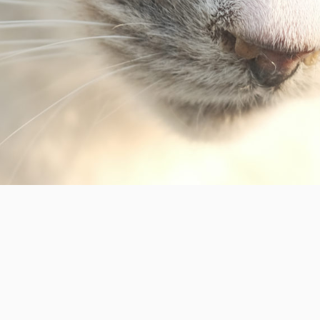
" はじめまして(・ω・) ここでは千葉県を主に特に房総の投稿
紹介していきます(・ω・) ここでの写真はFUJIFILMのカ