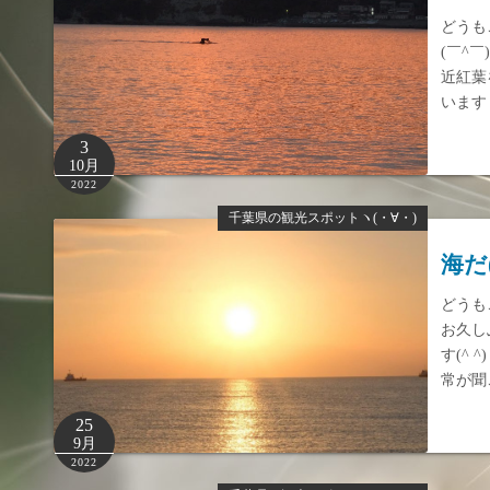
どうも
(￣^
近紅葉
います
3
10月
2022
千葉県の観光スポットヽ(・∀・)
海だ
どうも
お久し
す(^
常が聞
25
9月
2022