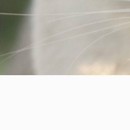
シ
ョ
ン
Powered by
ようこそふじカメラさんぽへヽ(´ー｀)
WordPress
気に入ったモノやおすすめアイテムなどを