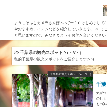
コ
ン
テ
ン
ようこそふじカメラさんぽへヽ(´ー｀)" はじめまして
ツ
やおすすめアイテムなどを紹介していきます(・ω・) こ
へ
と思いますので、みなさまどうぞお付き合いくださいヽ(
ス
キ
千葉県の観光スポットヽ(・∀・)
ッ
プ
私的千葉県の観光スポットをご紹介します(^ ^)
千葉県の観光スポットヽ(・∀・)
千葉
気がつ
のしょ
もの神