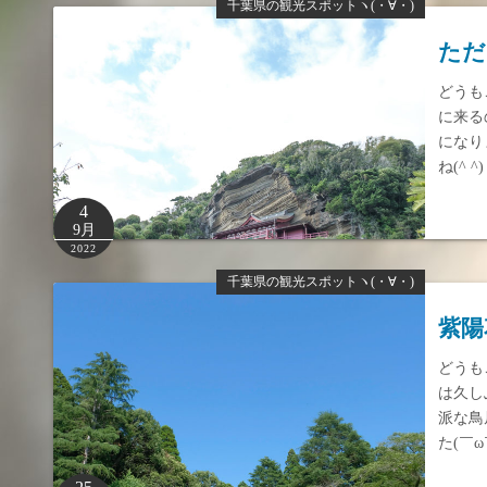
千葉県の観光スポットヽ(・∀・)
ただ
どうも
に来る
になり
ね(^
4
9月
2022
千葉県の観光スポットヽ(・∀・)
紫陽
どうも
は久し
派な鳥
た(￣