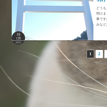
どうも
明けま
事です
みなど
16
1月
2022
投
1
2
稿
ナ
ビ
ゲ
ー