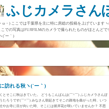
ふじカメラさん
(・ω・) ここでは千葉県を主に特に房総の投稿を上げていますヽ
こでの写真はFUJIFILMのカメラで撮られたものがほとんどで
´ー｀)
に訪れる秋ヽ(´ー｀)
くとそこに秋はきていた。 どうもこんばんは(￣^￣) ふじカメラさんぽ
うたろうです(￣^￣) みなさん朝起きてそこの路地を曲がった時、いつ
社やお寺に目が向いた時、そこには彼岸花が咲いていませんか？ 不思