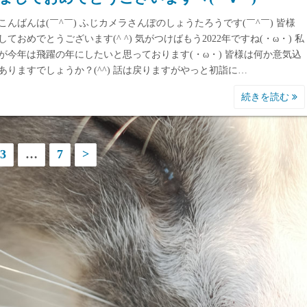
こんばんは(￣^￣) ふじカメラさんぽのしょうたろうです(￣^￣) 皆様
しておめでとうございます(^ ^) 気がつけばもう2022年ですね(・ω・) 私
が今年は飛躍の年にしたいと思っております(・ω・) 皆様は何か意気込
ありますでしょうか？(^^) 話は戻りますがやっと初詣に…
続きを読む
3
…
7
>