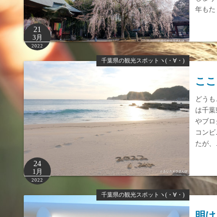
年もた
21
3月
2022
千葉県の観光スポットヽ(・∀・)
ここ
どうも
は千葉
やブロ
コンビ
たが、
24
1月
2022
千葉県の観光スポットヽ(・∀・)
明け